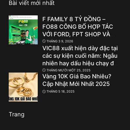
Bài viết mới nhất
F FAMILY 8 TỶ ĐỒNG –
FO88 CÔNG BỐ HỢP TÁC
VỚI FORD, FPT SHOP VÀ
LOẠT THƯƠNG HIỆU F
THÁNG 3 9, 2026
VIC88 xuất hiện dày đặc tại
HÀNG ĐẦU
các sự kiện cuối năm: Ngẫu
nhiên hay dấu hiệu chạy đua
thí điểm cá cược hợp pháp?
THÁNG MƯỜI MỘT 25, 2025
Vàng 10K Giá Bao Nhiêu?
Cập Nhật Mới Nhất 2025
THÁNG 5 18, 2025
Trang