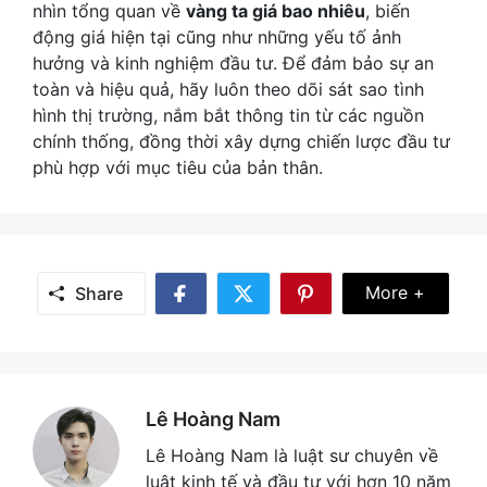
nhìn tổng quan về
vàng ta giá bao nhiêu
, biến
động giá hiện tại cũng như những yếu tố ảnh
hưởng và kinh nghiệm đầu tư. Để đảm bảo sự an
toàn và hiệu quả, hãy luôn theo dõi sát sao tình
hình thị trường, nắm bắt thông tin từ các nguồn
chính thống, đồng thời xây dựng chiến lược đầu tư
phù hợp với mục tiêu của bản thân.
Share Mor
More +
Share
Share
Share
Share
on
on
on
Facebook
Twitter
Pinterest
Lê Hoàng Nam
Lê Hoàng Nam là luật sư chuyên về
luật kinh tế và đầu tư với hơn 10 năm