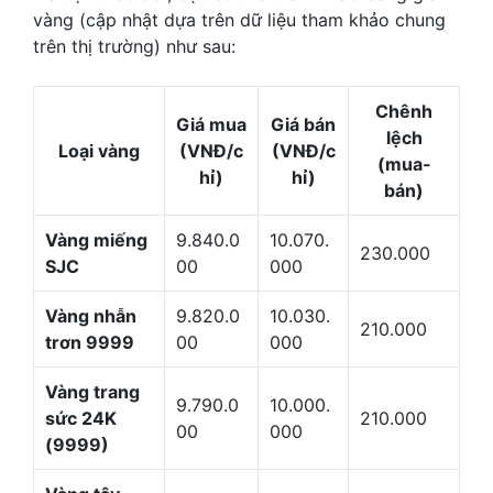
vàng (cập nhật dựa trên dữ liệu tham khảo chung
trên thị trường) như sau:
Chênh
Giá mua
Giá bán
lệch
Loại vàng
(VNĐ/c
(VNĐ/c
(mua-
hỉ)
hỉ)
bán)
Vàng miếng
9.840.0
10.070.
230.000
SJC
00
000
Vàng nhẫn
9.820.0
10.030.
210.000
trơn 9999
00
000
Vàng trang
9.790.0
10.000.
sức 24K
210.000
00
000
(9999)