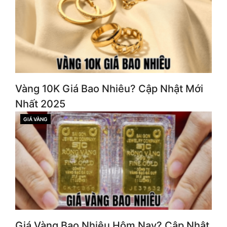
Vàng 10K Giá Bao Nhiêu? Cập Nhật Mới
Nhất 2025
GIÁ VÀNG
CATEGORIES
Giá Vàng Bao Nhiêu Hôm Nay? Cập Nhật