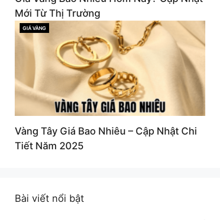
Mới Từ Thị Trường
GIÁ VÀNG
CATEGORIES
Vàng Tây Giá Bao Nhiêu – Cập Nhật Chi
Tiết Năm 2025
Bài viết nổi bật