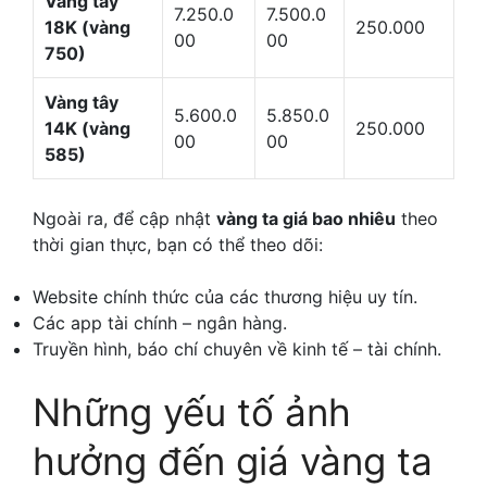
Vàng tây
7.250.0
7.500.0
18K (vàng
250.000
00
00
750)
Vàng tây
5.600.0
5.850.0
14K (vàng
250.000
00
00
585)
Ngoài ra, để cập nhật
vàng ta giá bao nhiêu
theo
thời gian thực, bạn có thể theo dõi:
Website chính thức của các thương hiệu uy tín.
Các app tài chính – ngân hàng.
Truyền hình, báo chí chuyên về kinh tế – tài chính.
Những yếu tố ảnh
hưởng đến giá vàng ta