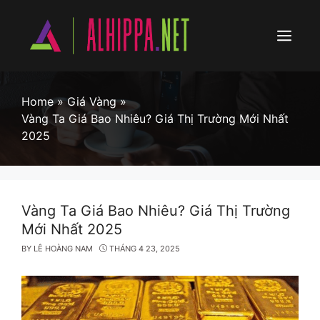
Skip
to
content
Menu
Home
»
Giá Vàng
»
Vàng Ta Giá Bao Nhiêu? Giá Thị Trường Mới Nhất
2025
Vàng Ta Giá Bao Nhiêu? Giá Thị Trường
Mới Nhất 2025
BY
LÊ HOÀNG NAM
THÁNG 4 23, 2025