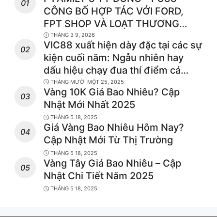
CÔNG BỐ HỢP TÁC VỚI FORD,
FPT SHOP VÀ LOẠT THƯƠNG
HIỆU F HÀNG ĐẦU
THÁNG 3 9, 2026
VIC88 xuất hiện dày đặc tại các sự
kiện cuối năm: Ngẫu nhiên hay
dấu hiệu chạy đua thí điểm cá
cược hợp pháp?
THÁNG MƯỜI MỘT 25, 2025
Vàng 10K Giá Bao Nhiêu? Cập
Nhật Mới Nhất 2025
THÁNG 5 18, 2025
Giá Vàng Bao Nhiêu Hôm Nay?
Cập Nhật Mới Từ Thị Trường
THÁNG 5 18, 2025
Vàng Tây Giá Bao Nhiêu – Cập
Nhật Chi Tiết Năm 2025
THÁNG 5 18, 2025