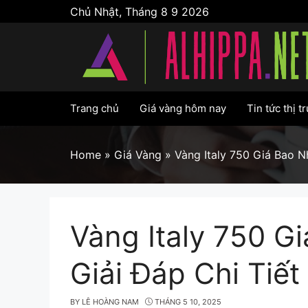
Skip
Chủ Nhật, Tháng 8 9 2026
to
content
Trang chủ
Giá vàng hôm nay
Tin tức thị t
Home
»
Giá Vàng
»
Vàng Italy 750 Giá Bao N
Vàng Italy 750 G
Giải Đáp Chi Tiết
BY
LÊ HOÀNG NAM
THÁNG 5 10, 2025