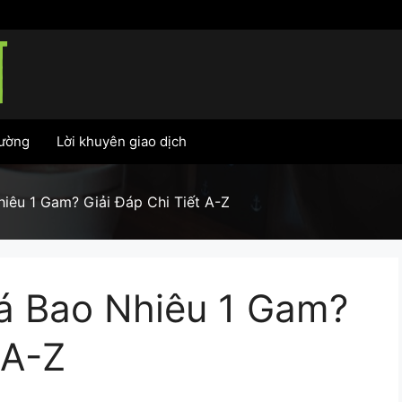
rường
Lời khuyên giao dịch
hiêu 1 Gam? Giải Đáp Chi Tiết A-Z
iá Bao Nhiêu 1 Gam?
 A-Z