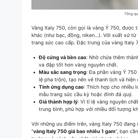
Tổng qu
Vàng Italy 750, còn gọi là vàng Ý 750, được
khác (như bạc, đồng, niken…). Với xuất xứ từ
trang sức cao cấp. Đặc trưng của vàng Italy
Độ cứng và bền cao
: Nhờ chứa thêm thành
va đập tốt hơn vàng nguyên chất.
Màu sắc sang trọng
: Đa phần vàng Ý 750 
lệ pha trộn), tạo nên vẻ thanh lịch và hiện 
Tính ứng dụng cao
: Thích hợp cho nhiều l
mẫu trang sức cầu kỳ hoặc đính đá quý.
Giá thành hợp lý
: Vì tỉ lệ vàng nguyên ch
trung bình, phù hợp với nhiều đối tượng k
Với những ưu điểm trên, vàng Italy 750 đang
“
vàng Italy 750 giá bao nhiêu 1 gam
”, bạn cầ