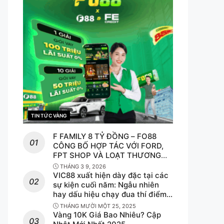
TIN TỨC VÀNG
CATEGORIES
F FAMILY 8 TỶ ĐỒNG – FO88
CÔNG BỐ HỢP TÁC VỚI FORD,
FPT SHOP VÀ LOẠT THƯƠNG
HIỆU F HÀNG ĐẦU
THÁNG 3 9, 2026
VIC88 xuất hiện dày đặc tại các
sự kiện cuối năm: Ngẫu nhiên
hay dấu hiệu chạy đua thí điểm
cá cược hợp pháp?
THÁNG MƯỜI MỘT 25, 2025
Vàng 10K Giá Bao Nhiêu? Cập