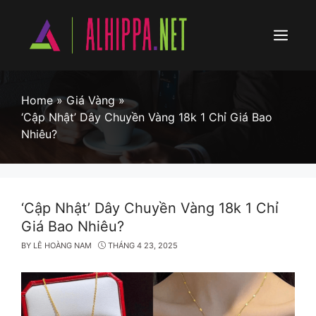
Skip
to
content
Menu
Home
»
Giá Vàng
»
‘Cập Nhật’ Dây Chuyền Vàng 18k 1 Chỉ Giá Bao
Nhiêu?
‘Cập Nhật’ Dây Chuyền Vàng 18k 1 Chỉ
Giá Bao Nhiêu?
BY
LÊ HOÀNG NAM
THÁNG 4 23, 2025