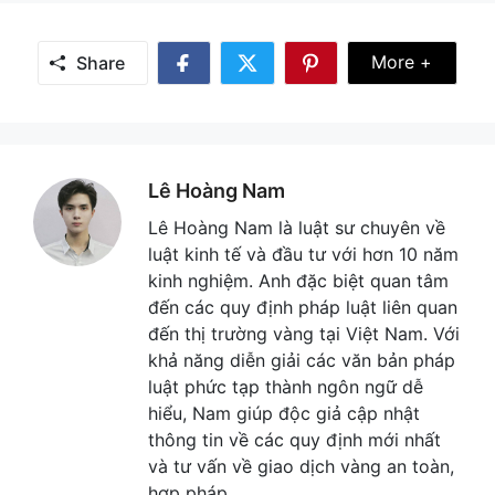
Share Mor
More +
Share
Share
Share
Share
on
on
on
Facebook
Twitter
Pinterest
Lê Hoàng Nam
Lê Hoàng Nam là luật sư chuyên về
luật kinh tế và đầu tư với hơn 10 năm
kinh nghiệm. Anh đặc biệt quan tâm
đến các quy định pháp luật liên quan
đến thị trường vàng tại Việt Nam. Với
khả năng diễn giải các văn bản pháp
luật phức tạp thành ngôn ngữ dễ
hiểu, Nam giúp độc giả cập nhật
thông tin về các quy định mới nhất
và tư vấn về giao dịch vàng an toàn,
hợp pháp.