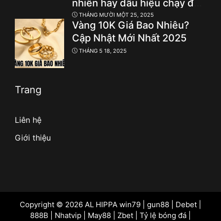
nhiên hay dấu hiệu chạy đua
thí điểm cá cược hợp pháp?
THÁNG MƯỜI MỘT 25, 2025
Vàng 10K Giá Bao Nhiêu?
Cập Nhật Mới Nhất 2025
THÁNG 5 18, 2025
Trang
Liên hệ
Giới thiệu
Copyright © 2026 AL HIPPA
win79
|
gun88
|
Debet
|
888B
|
Nhatvip
|
May88
|
Zbet
|
Tỷ lệ bóng đá
|