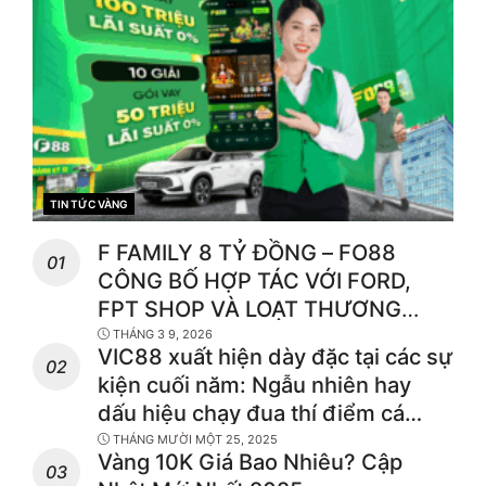
TIN TỨC VÀNG
CATEGORIES
F FAMILY 8 TỶ ĐỒNG – FO88
CÔNG BỐ HỢP TÁC VỚI FORD,
FPT SHOP VÀ LOẠT THƯƠNG
HIỆU F HÀNG ĐẦU
THÁNG 3 9, 2026
VIC88 xuất hiện dày đặc tại các sự
kiện cuối năm: Ngẫu nhiên hay
dấu hiệu chạy đua thí điểm cá
cược hợp pháp?
THÁNG MƯỜI MỘT 25, 2025
Vàng 10K Giá Bao Nhiêu? Cập