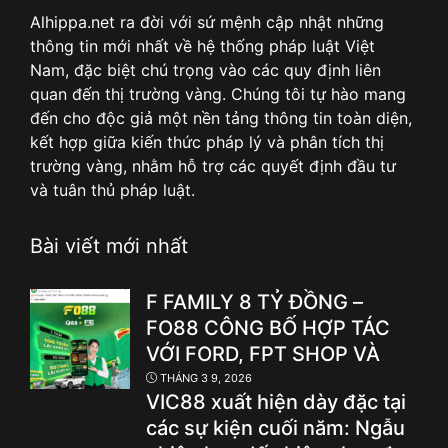
Alhippa.net ra đời với sứ mệnh cập nhật những
thông tin mới nhất về hệ thống pháp luật Việt
Nam, đặc biệt chú trọng vào các quy định liên
quan đến thị trường vàng. Chúng tôi tự hào mang
đến cho độc giả một nền tảng thông tin toàn diện,
kết hợp giữa kiến thức pháp lý và phân tích thị
trường vàng, nhằm hỗ trợ các quyết định đầu tư
và tuân thủ pháp luật.
Bài viết mới nhất
F FAMILY 8 TỶ ĐỒNG –
FO88 CÔNG BỐ HỢP TÁC
VỚI FORD, FPT SHOP VÀ
LOẠT THƯƠNG HIỆU F
THÁNG 3 9, 2026
VIC88 xuất hiện dày đặc tại
HÀNG ĐẦU
các sự kiện cuối năm: Ngẫu