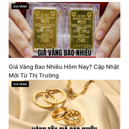
GIÁ VÀNG
CATEGORIES
Giá Vàng Bao Nhiêu Hôm Nay? Cập Nhật
Mới Từ Thị Trường
GIÁ VÀNG
CATEGORIES